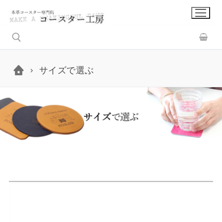
コ
ン
テ
ン
ツ
サイズで選ぶ
へ
検索:
ス
キ
ッ
プ