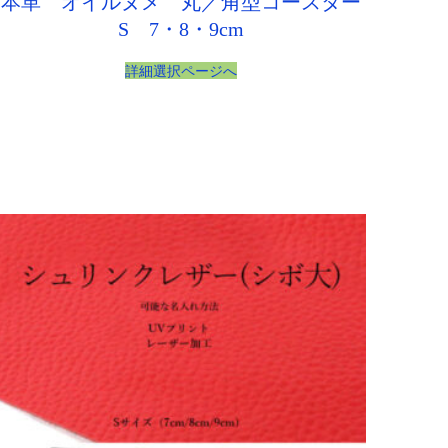
本革 オイルヌメ 丸／角型コースター
S 7・8・9cm
詳細選択ページへ