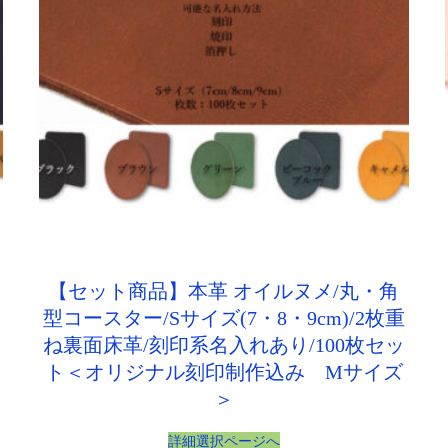
【セット商品】本革 オイルヌメ/丸・角
型コースター/Sサイズ(7・8・9cm)/2枚重
ね裏面床革/刻印系名入れあり/100枚セッ
ト＜オリジナル刻印制作込み Mサイズ
＞
詳細選択ページへ