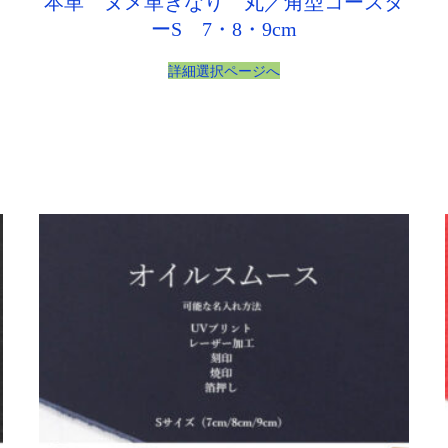
本革 ヌメ革きなり 丸／角型コースタ
ーS 7・8・9cm
詳細選択ページへ