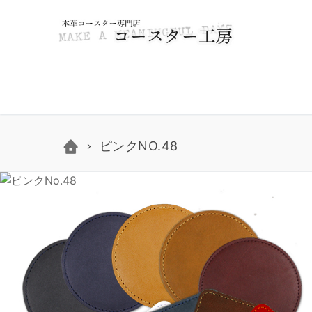
コ
ン
テ
ン
ツ
へ
ス
ピンクNO.48
キ
ッ
プ