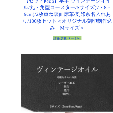
【セット商品】本革 ヴィンテージオイ
ル/丸・角型コースター/Sサイズ(7・8・
9cm)/2枚重ね裏面床革/刻印系名入れあ
り/100枚セット＜オリジナル刻印制作込
み Mサイズ＞
詳細選択ページへ