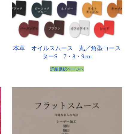
本革 オイルスムース 丸／角型コース
ターS 7・8・9cm
詳細選択ページへ