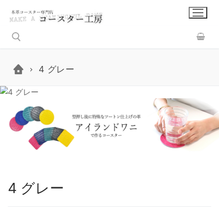
コ
ン
テ
ン
ツ
4 グレー
へ
検索:
ス
キ
ッ
プ
4 グレー