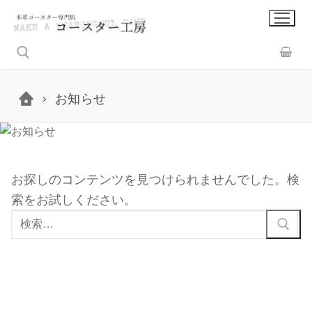
コ
ン
テ
ン
ツ
お知らせ
へ
検索:
ス
キ
ッ
お探しのコンテンツを見つけられませんでした。検
プ
索をお試しください。
検
索: